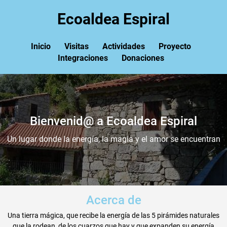
Ecoaldea Espiral
Inicio
Visitas
Actividades
Proyecto
Integraciones
Donaciones
Bienvenid@ a Ecoaldea Espiral
Un lugar donde la energía, la magia y el amor se encuentran
Acerca de
Una tierra mágica, que recibe la energía de las 5 pirámides naturales
que la rodean, de los cuarzos que hay y que expanden su energía